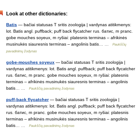
Look at other dictionaries:
Batis
— bačiai statusas T sritis zoologija | vardynas atitikmenys:
lot. Batis angl. puffback; puff back flycatcher rus. батис, m pranc.
gobe mouches soyeux, m ryšiai: platesnis terminas – afrikinės
musinukės siauresnis terminas – angolinis batis… …
Paukščių
pavadinimų žodynas
gobe-mouches soyeux
— bačiai statusas T sritis zoologija |
vardynas atitikmenys: lot. Batis angl. puffback; puff back flycatcher
rus. батис, m pranc. gobe mouches soyeux, m ryšiai: platesnis
terminas – afrikinės musinukės siauresnis terminas – angolinis
batis… …
Paukščių pavadinimų žodynas
puff-back flycatcher
— bačiai statusas T sritis zoologija |
vardynas atitikmenys: lot. Batis angl. puffback; puff back flycatcher
rus. батис, m pranc. gobe mouches soyeux, m ryšiai: platesnis
terminas – afrikinės musinukės siauresnis terminas – angolinis
batis… …
Paukščių pavadinimų žodynas