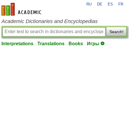
RU
DE
ES
FR
en-academic.com
Academic Dictionaries and Encyclopedias
Search!
Interpretations
Translations
Books
Игры ⚽