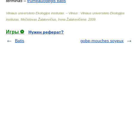
terminas
–
trumpauodegis batis
Vilniaus universiteto Ekologijos institutas. – Vilnius : Vilniaus universiteto Ekologijos
institutas
.
Mečislovas Žalakevičius, Irena Žalakevičienė
.
2009
.
Игры ⚽
Нужен реферат?
Batis
gobe-mouches soyeux