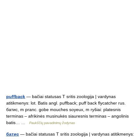
puffback
— bačiai statusas T sritis zoologija | vardynas
atitikmenys: lot. Batis angl. puffback; puff back flycatcher rus.
батис, m pranc. gobe mouches soyeux, m ryšiai: platesnis
terminas – afrikinės musinukės siauresnis terminas – angolinis
batis… …
Paukščių pavadinimų žodynas
батис
— bačiai statusas T sritis zoologija | vardynas atitikmenys: