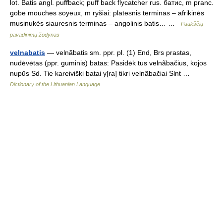
lot. Batis angl. puffback; puff back flycatcher rus. батис, m pranc.
gobe mouches soyeux, m ryšiai: platesnis terminas – afrikinės
musinukės siauresnis terminas – angolinis batis… …
Paukščių
pavadinimų žodynas
velnabatis
— velnãbatis sm. ppr. pl. (1) End, Brs prastas,
nudėvėtas (ppr. guminis) batas: Pasidėk tus velnãbačius, kojos
nupūs Sd. Tie kareiviški batai y[ra] tikri velnãbačiai Slnt …
Dictionary of the Lithuanian Language