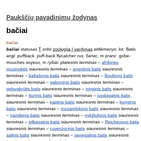
Paukščių pavadinimų žodynas
bačiai
bačiai
bačiai
statusas
T
sritis
zoologija | vardynas
atitikmenys
:
lot.
Batis
angl.
puffback; puff-back flycatcher
rus.
батис, m
pranc.
gobe-
mouches soyeux, m
ryšiai
:
platesnis terminas
–
afrikinės
musinukės
siauresnis terminas
–
angolinis batis
siauresnis
terminas
–
baltašonis batis
siauresnis terminas
–
Boultono batis
siauresnis terminas
–
gaboninis batis
siauresnis terminas
–
gelsvakrūtis batis
siauresnis terminas
–
iringinis batis
siauresnis
terminas
–
iturinis batis
siauresnis terminas
–
juodagalvis batis
siauresnis terminas
–
kapinis batis
siauresnis terminas
–
konginis
batis
siauresnis terminas
–
mozambikinis batis
siauresnis terminas
–
namibinis batis
siauresnis terminas
–
nykštukinis batis
siauresnis
terminas
–
pilkagalvis batis
siauresnis terminas
–
Reichenovo batis
siauresnis terminas
–
ruvenzorinis batis
siauresnis terminas
–
salinis batis
siauresnis terminas
–
senegalinis batis
siauresnis