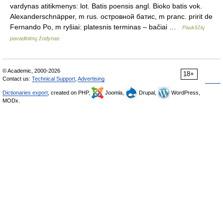
vardynas atitikmenys: lot. Batis poensis angl. Bioko batis vok.
Alexanderschnäpper, m rus. островной батис, m pranc. pririt de
Fernando Po, m ryšiai: platesnis terminas – bačiai …
Paukščių
pavadinimų žodynas
© Academic, 2000-2026
18+
Contact us:
Technical Support
,
Advertising
Dictionaries export
, created on PHP,
Joomla,
Drupal,
WordPress,
MODx.